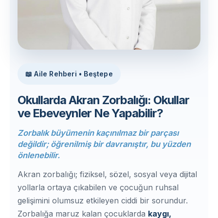
📖 Aile Rehberi • Beştepe
Okullarda Akran Zorbalığı: Okullar
ve Ebeveynler Ne Yapabilir?
Zorbalık büyümenin kaçınılmaz bir parçası
değildir; öğrenilmiş bir davranıştır, bu yüzden
önlenebilir.
Akran zorbalığı; fiziksel, sözel, sosyal veya dijital
yollarla ortaya çıkabilen ve çocuğun ruhsal
gelişimini olumsuz etkileyen ciddi bir sorundur.
Zorbalığa maruz kalan çocuklarda
kaygı,