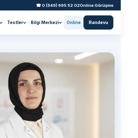
☎ 0 (549) 695 52 02
Online Görüşme
Testler
Bilgi Merkezi
Online
Randevu