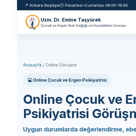
📍 Ankara Beştepe
🕐 Pazartesi–Cumartesi 08:00–19:00
Uzm. Dr. Emine Taşyürek
Çocuk ve Ergen Ruh Sağlığı ve Hastalıkları Uzmanı
Anasayfa
/ Online Görüşme
💻 Online Çocuk ve Ergen Psikiyatrisi
Online Çocuk ve E
Psikiyatrisi Görüş
Uygun durumlarda değerlendirme, eb