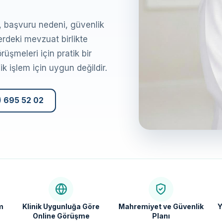
, başvuru nedeni, güvenlik
rdeki mevzuat birlikte
rüşmeleri için pratik bir
k işlem için uygun değildir.
) 695 52 02
m
Klinik Uygunluğa Göre
Mahremiyet ve Güvenlik
Y
Online Görüşme
Planı