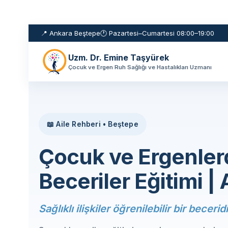
📍 Ankara Beştepe
🕐 Pazartesi–Cumartesi 08:00–19:00
Uzm. Dr. Emine Taşyürek
Çocuk ve Ergen Ruh Sağlığı ve Hastalıkları Uzmanı
📖 Aile Rehberi • Beştepe
Çocuk ve Ergenler
Beceriler Eğitimi 
Sağlıklı ilişkiler öğrenilebilir bir beceridi