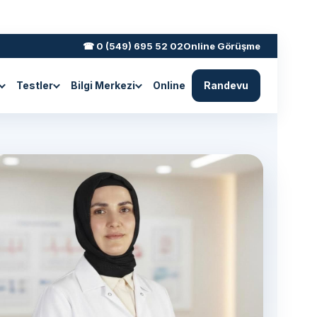
☎ 0 (549) 695 52 02
Online Görüşme
Testler
Bilgi Merkezi
Online
Randevu