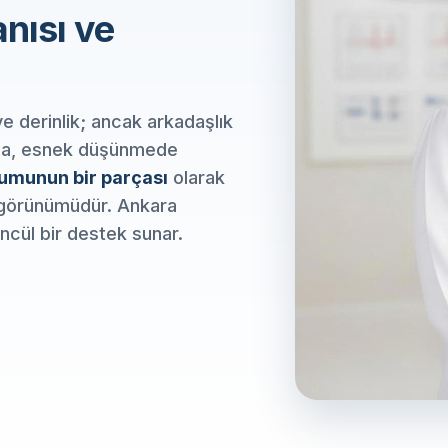
nısı ve
ve derinlik; ancak arkadaşlık
ama, esnek düşünmede
umunun bir parçası
olarak
 görünümüdür. Ankara
üncül bir destek sunar.